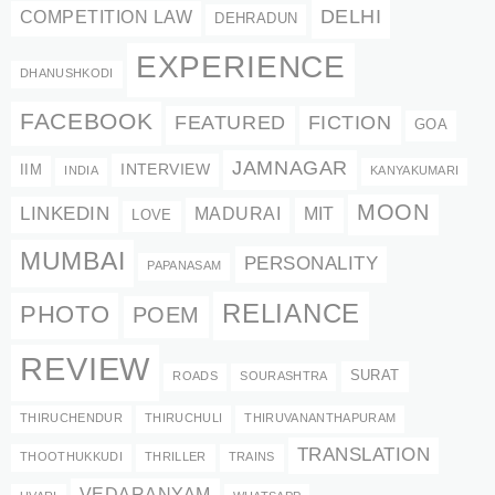
DELHI
COMPETITION LAW
DEHRADUN
EXPERIENCE
DHANUSHKODI
FACEBOOK
FEATURED
FICTION
GOA
JAMNAGAR
INTERVIEW
IIM
INDIA
KANYAKUMARI
MOON
LINKEDIN
MADURAI
MIT
LOVE
MUMBAI
PERSONALITY
PAPANASAM
RELIANCE
PHOTO
POEM
REVIEW
SURAT
ROADS
SOURASHTRA
THIRUCHENDUR
THIRUCHULI
THIRUVANANTHAPURAM
TRANSLATION
THOOTHUKKUDI
THRILLER
TRAINS