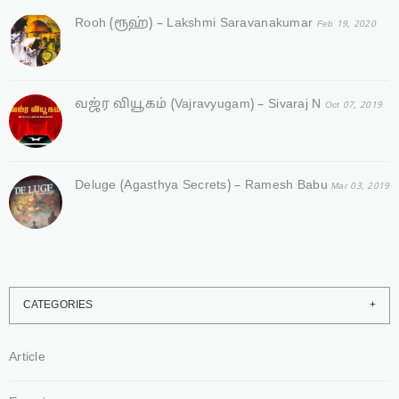
Rooh (ரூஹ்) – Lakshmi Saravanakumar
Feb 19, 2020
வஜ்ர‌ வியூகம் (Vajravyugam) – Sivaraj N
Oct 07, 2019
Deluge (Agasthya Secrets) – Ramesh Babu
Mar 03, 2019
CATEGORIES
Article