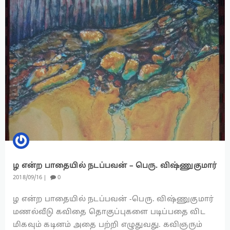
ழ என்ற பாதையில் நடப்பவன் – பெரு. விஷ்ணுகுமார்
2018
09
16
0
ழ என்ற பாதையில் நடப்பவன் -பெரு. விஷ்ணுகுமார்
மணல்வீடு கவிதை தொகுப்புகளை படிப்பதை விட
மிகவும் கடினம் அதை பற்றி எழுதுவது. கவிஞரும்