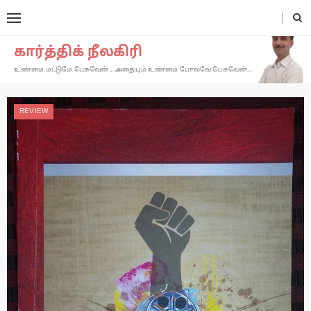
கார்த்திக் நீலகிரி
உண்மை மட்டுமே பேசுவேன்… அதையும் உண்மை போலவே பேசுவேன்…
REVIEW