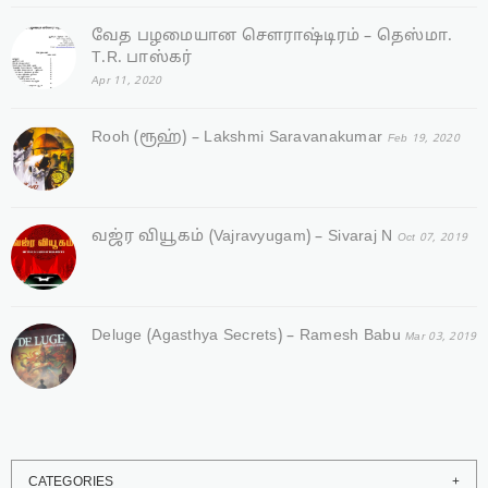
வேத பழமையான சௌராஷ்டிரம் – தெஸ்மா.
T.R. பாஸ்கர்
Apr 11, 2020
Rooh (ரூஹ்) – Lakshmi Saravanakumar
Feb 19, 2020
வஜ்ர‌ வியூகம் (Vajravyugam) – Sivaraj N
Oct 07, 2019
Deluge (Agasthya Secrets) – Ramesh Babu
Mar 03, 2019
CATEGORIES