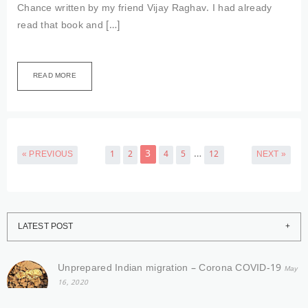
Chance written by my friend Vijay Raghav. I had already
read that book and […]
READ MORE
3
…
« PREVIOUS
1
2
4
5
12
NEXT »
LATEST POST
Unprepared Indian migration – Corona COVID-19
May
16, 2020