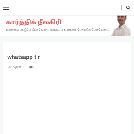
கார்த்திக் நீலகிரி
உண்மை மட்டுமே பேசுவேன்… அதையும் உண்மை போலவே பேசுவேன்…
whatsapp t r
2015
09
11
0