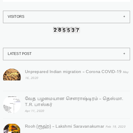
VISITORS
LATEST POST
Unprepared Indian migration – Corona COVID-19
May
16, 2020
வேத பழமையான சௌராஷ்டிரம் – தெஸ்மா.
T.R. பாஸ்கர்
Apr 11, 2020
Rooh (ரூஹ்) – Lakshmi Saravanakumar
Feb 19, 2020