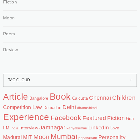
Fiction
Moon
Poem
Review
TAG CLOUD
Book
Article
Chennai
Children
Bangalore
Calcutta
Delhi
Competition Law
Dehradun
dhanushkodi
Experience
Facebook
Featured
Fiction
Goa
Jamnagar
LinkedIn
Interview
IIM
Love
India
kanyakumari
Mumbai
Moon
Personality
Madurai
MIT
papanasam