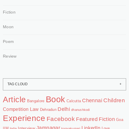
Fiction
Moon
Poem
Review
TAG CLOUD
Book
Article
Chennai
Children
Bangalore
Calcutta
Delhi
Competition Law
Dehradun
dhanushkodi
Experience
Facebook
Featured
Fiction
Goa
Jamnagar
LinkedIn
Interview
IIM
Love
India
kanyakumari