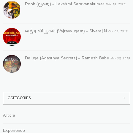
Rooh (ரூஹ்) – Lakshmi Saravanakumar
Feb 19, 2020
வஜ்ர‌ வியூகம் (Vajravyugam) – Sivaraj N
Oct 07, 2019
Deluge (Agasthya Secrets) – Ramesh Babu
Mar 03, 2019
CATEGORIES
Article
Experience