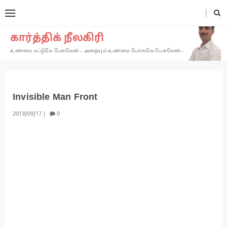
கார்த்திக் நீலகிரி
உண்மை மட்டுமே பேசுவேன்… அதையும் உண்மை போலவே பேசுவேன்…
Invisible Man Front
2018
09
17
0