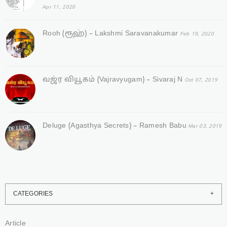
Apr 11, 2020
Rooh (ரூஹ்) – Lakshmi Saravanakumar
Feb 19, 2020
வஜ்ர‌ வியூகம் (Vajravyugam) – Sivaraj N
Oct 07, 2019
Deluge (Agasthya Secrets) – Ramesh Babu
Mar 03, 2019
CATEGORIES
Article