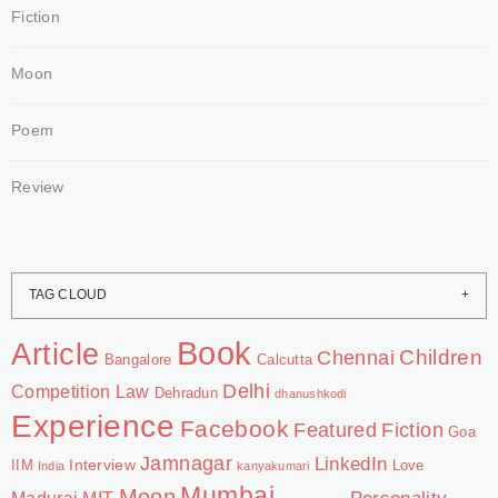
Fiction
Moon
Poem
Review
TAG CLOUD
Book
Article
Chennai
Children
Bangalore
Calcutta
Delhi
Competition Law
Dehradun
dhanushkodi
Experience
Facebook
Featured
Fiction
Goa
Jamnagar
LinkedIn
Interview
IIM
Love
India
kanyakumari