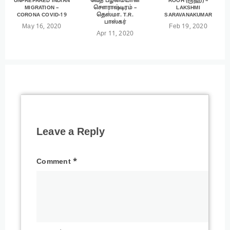
UNPREPARED INDIAN
வேத பழமையான
ROOH (ரூஹ்) –
MIGRATION –
சௌராஷ்டிரம் –
LAKSHMI
CORONA COVID-19
தெஸ்மா. T.R.
SARAVANAKUMAR
பாஸ்கர்
May 16, 2020
Feb 19, 2020
Apr 11, 2020
Leave a Reply
Comment
*