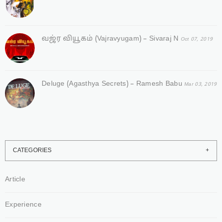
வஜ்ர‌ வியூகம் (Vajravyugam) – Sivaraj N
Oct 07, 2019
Deluge (Agasthya Secrets) – Ramesh Babu
Mar 03, 2019
CATEGORIES
Article
Experience