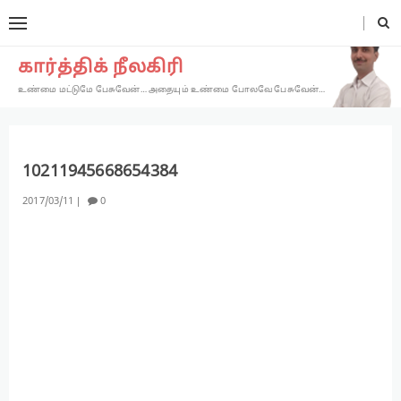
கார்த்திக் நீலகிரி
உண்மை மட்டுமே பேசுவேன்… அதையும் உண்மை போலவே பேசுவேன்…
10211945668654384
2017
03
11
0