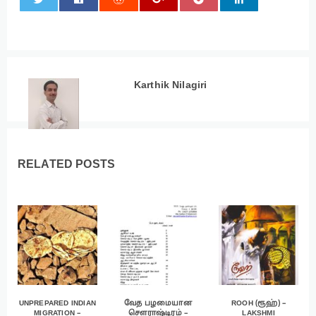
0
Karthik Nilagiri
RELATED POSTS
UNPREPARED INDIAN
வேத பழமையான
ROOH (ரூஹ்) –
MIGRATION –
சௌராஷ்டிரம் –
LAKSHMI