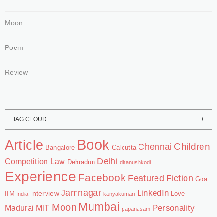
Moon
Poem
Review
TAG CLOUD
Book
Article
Chennai
Children
Bangalore
Calcutta
Delhi
Competition Law
Dehradun
dhanushkodi
Experience
Facebook
Featured
Fiction
Goa
Jamnagar
LinkedIn
Interview
IIM
Love
India
kanyakumari
Mumbai
Moon
Personality
Madurai
MIT
papanasam