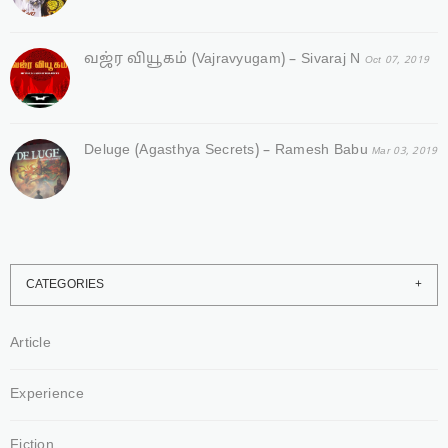
வஜ்ர‌ வியூகம் (Vajravyugam) – Sivaraj N
Oct 07, 2019
Deluge (Agasthya Secrets) – Ramesh Babu
Mar 03, 2019
CATEGORIES
Article
Experience
Fiction