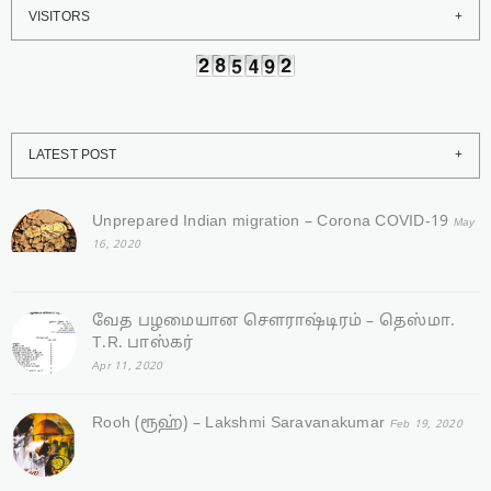
VISITORS
LATEST POST
Unprepared Indian migration – Corona COVID-19
May
16, 2020
வேத பழமையான சௌராஷ்டிரம் – தெஸ்மா.
T.R. பாஸ்கர்
Apr 11, 2020
Rooh (ரூஹ்) – Lakshmi Saravanakumar
Feb 19, 2020