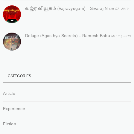
வஜ்ர‌ வியூகம் (Vajravyugam) – Sivaraj N
Oct 07, 2019
Deluge (Agasthya Secrets) – Ramesh Babu
Mar 03, 2019
CATEGORIES
Article
Experience
Fiction