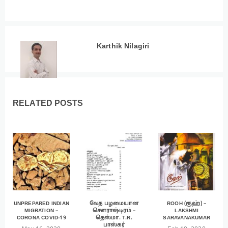
0
Karthik Nilagiri
RELATED POSTS
UNPREPARED INDIAN
வேத பழமையான
ROOH (ரூஹ்) –
MIGRATION –
சௌராஷ்டிரம் –
LAKSHMI
CORONA COVID-19
தெஸ்மா. T.R.
SARAVANAKUMAR
பாஸ்கர்