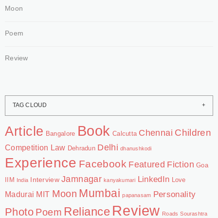
Moon
Poem
Review
TAG CLOUD
Book
Article
Chennai
Children
Bangalore
Calcutta
Delhi
Competition Law
Dehradun
dhanushkodi
Experience
Facebook
Featured
Fiction
Goa
Jamnagar
LinkedIn
Interview
IIM
Love
India
kanyakumari
Mumbai
Moon
Personality
Madurai
MIT
papanasam
Review
Reliance
Photo
Poem
Roads
Sourashtra