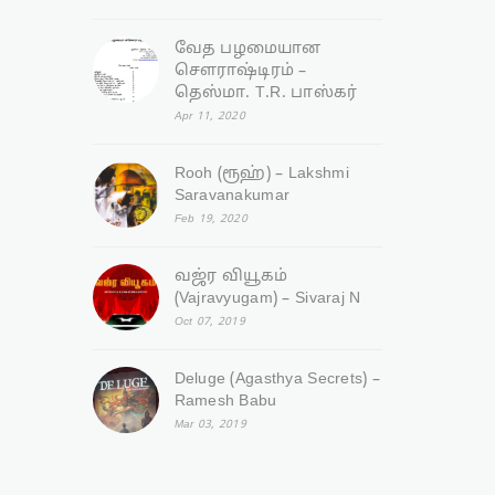
வேத பழமையான
சௌராஷ்டிரம் –
தெஸ்மா. T.R. பாஸ்கர்
Apr 11, 2020
Rooh (ரூஹ்) – Lakshmi
Saravanakumar
Feb 19, 2020
வஜ்ர‌ வியூகம்
(Vajravyugam) – Sivaraj N
Oct 07, 2019
Deluge (Agasthya Secrets) –
Ramesh Babu
Mar 03, 2019