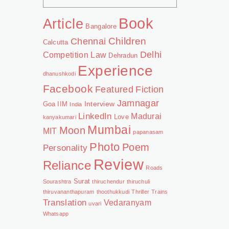
Book
Article
Bangalore
Chennai
Children
Calcutta
Delhi
Competition Law
Dehradun
Experience
dhanushkodi
Facebook
Featured
Fiction
Jamnagar
Interview
Goa
IIM
India
LinkedIn
Madurai
Love
kanyakumari
Mumbai
Moon
MIT
papanasam
Photo
Poem
Personality
Review
Reliance
Roads
Surat
Sourashtra
thiruchendur
thiruchuli
thiruvananthapuram
thoothukkudi
Thriller
Trains
Translation
Vedaranyam
uvari
Whatsapp