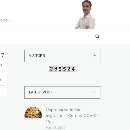
வேன்…
17
VISITORS
11
LATEST POST
Unprepared Indian
migration – Corona COVID-
19
May 16, 2020