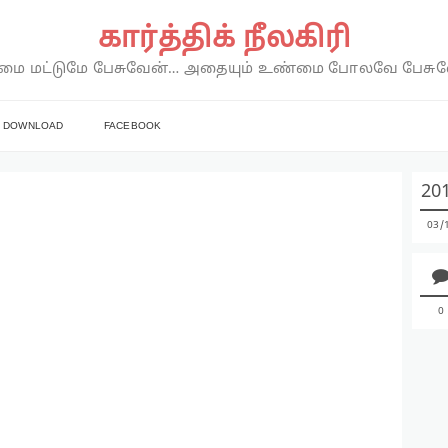
கார்த்திக் நீலகிரி
ை மட்டுமே பேசுவேன்… அதையும் உண்மை போலவே பேசு
DOWNLOAD
FACEBOOK
20
03
0