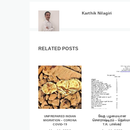
Karthik Nilagiri
RELATED POSTS
UNPREPARED INDIAN
வேத பழமையான
MIGRATION – CORONA
சௌராஷ்டிரம் – தெஸ்மா
COVID-19
T.R. பாஸ்கர்