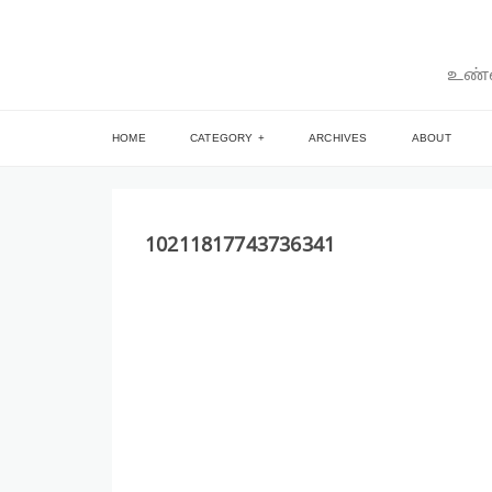
உண்ம
HOME
CATEGORY
ARCHIVES
ABOUT
10211817743736341