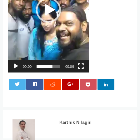
00:00
00:09
0
Karthik Nilagiri