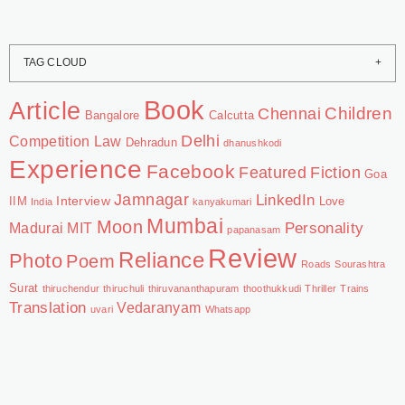
TAG CLOUD
Book
Article
Chennai
Children
Bangalore
Calcutta
Delhi
Competition Law
Dehradun
dhanushkodi
Experience
Facebook
Featured
Fiction
Goa
Jamnagar
LinkedIn
Interview
IIM
Love
India
kanyakumari
Mumbai
Moon
Personality
Madurai
MIT
papanasam
Review
Reliance
Photo
Poem
Roads
Sourashtra
Surat
thiruchendur
thiruchuli
thiruvananthapuram
thoothukkudi
Thriller
Trains
Translation
Vedaranyam
uvari
Whatsapp