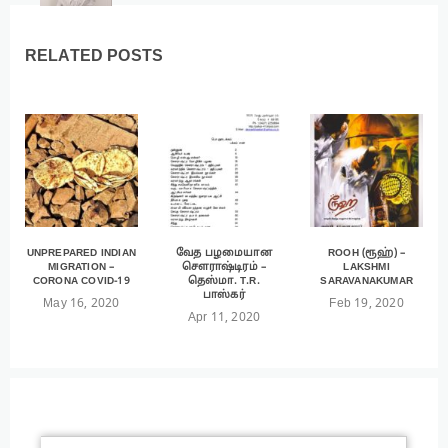
RELATED POSTS
UNPREPARED INDIAN
வேத பழமையான
ROOH (ரூஹ்) –
MIGRATION –
சௌராஷ்டிரம் –
LAKSHMI
CORONA COVID-19
தெஸ்மா. T.R.
SARAVANAKUMAR
பாஸ்கர்
May 16, 2020
Feb 19, 2020
Apr 11, 2020