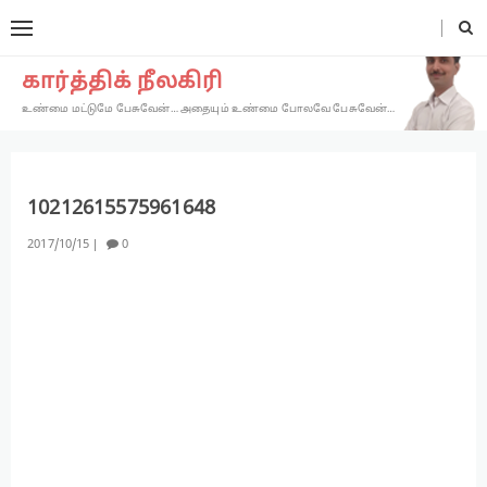
கார்த்திக் நீலகிரி
உண்மை மட்டுமே பேசுவேன்… அதையும் உண்மை போலவே பேசுவேன்…
10212615575961648
2017
10
15
0