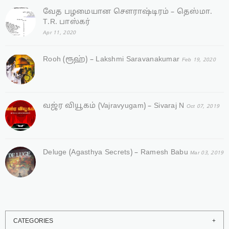
வேத பழமையான சௌராஷ்டிரம் – தெஸ்மா.
T.R. பாஸ்கர்
Apr 11, 2020
Rooh (ரூஹ்) – Lakshmi Saravanakumar
Feb 19, 2020
வஜ்ர‌ வியூகம் (Vajravyugam) – Sivaraj N
Oct 07, 2019
Deluge (Agasthya Secrets) – Ramesh Babu
Mar 03, 2019
CATEGORIES