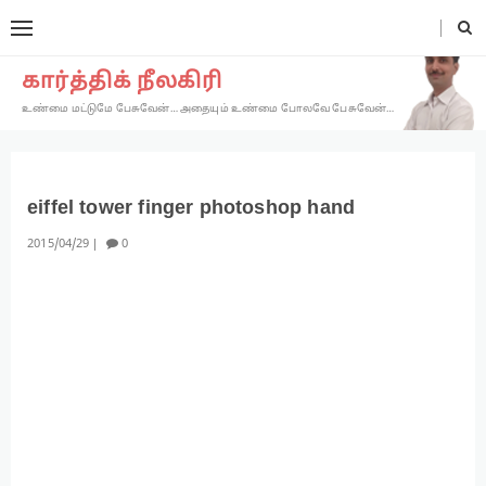
கார்த்திக் நீலகிரி
உண்மை மட்டுமே பேசுவேன்… அதையும் உண்மை போலவே பேசுவேன்…
eiffel tower finger photoshop hand
2015
04
29
0