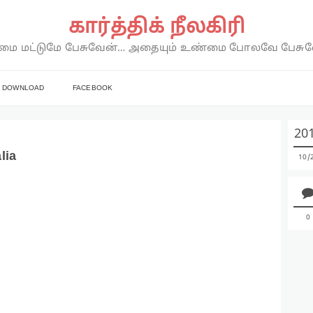
கார்த்திக் நீலகிரி
ை மட்டுமே பேசுவேன்… அதையும் உண்மை போலவே பேசு
DOWNLOAD
FACEBOOK
20
lia
10
0