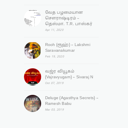
வேத பழமையான
சௌராஷ்டிரம் –
தெஸ்மா. T.R. பாஸ்கர்
Apr 11, 2020
Rooh (ரூஹ்) – Lakshmi
Saravanakumar
Feb 19, 2020
வஜ்ர‌ வியூகம்
(Vajravyugam) – Sivaraj N
Oct 07, 2019
Deluge (Agasthya Secrets) –
Ramesh Babu
Mar 03, 2019