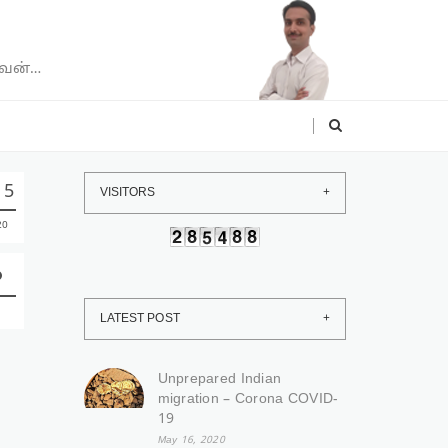
வேன்…
15
VISITORS
20
LATEST POST
Unprepared Indian
migration – Corona COVID-
19
May 16, 2020