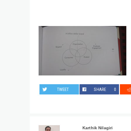
TWEET
SHARE
0
Karthik Nilagiri