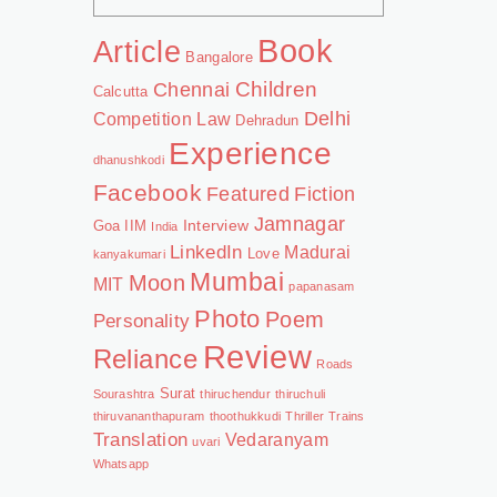
Book
Article
Bangalore
Chennai
Children
Calcutta
Delhi
Competition Law
Dehradun
Experience
dhanushkodi
Facebook
Featured
Fiction
Jamnagar
Interview
Goa
IIM
India
LinkedIn
Madurai
Love
kanyakumari
Mumbai
Moon
MIT
papanasam
Photo
Poem
Personality
Review
Reliance
Roads
Surat
Sourashtra
thiruchendur
thiruchuli
thiruvananthapuram
thoothukkudi
Thriller
Trains
Translation
Vedaranyam
uvari
Whatsapp