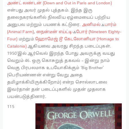
அண்ட் லண்டன் (Down and Out in Paris and London)
என்பது அவர் முதல் புத்தகம். இந்த இரு
தலைநகரங்களில் நிலவிய ஏழ்மையைப் பற்றிய
ஃ
அனுபவ மற்றும் பயணக் கட்டுரை.
அனிமல்
பார்ம்
ஃ
(Animal Farm)
,
நைன்டீன் எய்ட்டி-
போர் (Nineteen Eighty-
Four)
மற்றும்
ஹோமேஜ் டூ கேடலோனியா (Homage to
Catalonia)
ஆகியவை அவரது சிறந்த படைப்புகள்.
1950’இல் ஆர்வெல் இறந்த போது அவருக்கு வயது
வெறும் 46. ஒரு கொசுறுத் தகவல் – இன்று நாம்
வெகு பிரபலமாக உபயோகிக்கும் ‘Big Brother’
(பெரியண்ணன் என்று வேறு அதை
தமிழாக்கியிருக்கிறோம்) என்ற சொல்லாடலை
இவர்தான் தன் படைப்புகளில் முதன் முதலாக
பயன்படுத்தினார்.
115