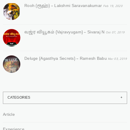
Rooh (ரூஹ்) – Lakshmi Saravanakumar
Feb 19, 2020
வஜ்ர‌ வியூகம் (Vajravyugam) – Sivaraj N
Oct 07, 2019
Deluge (Agasthya Secrets) – Ramesh Babu
Mar 03, 2019
CATEGORIES
Article
Experience