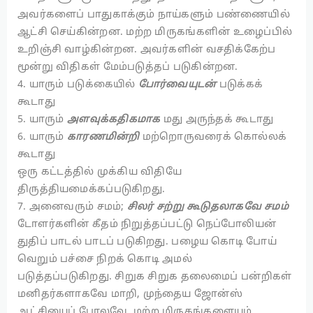
அவர்களைப் பாதுகாக்கும் நாய்களும் பண்ணையில்
ஆட்சி செய்கின்றன. மற்ற மிருகங்களின் உழைப்பில்
உறிஞ்சி வாழ்கின்றன. அவர்களின் வசதிக்கேற்ப
மூன்று விதிகள் மேம்படுத்தப் படுகின்றன.
4. யாரும் படுக்கையில்
போர்வையுடன்
படுக்கக்
கூடாது
5. யாரும்
அளவுக்கதிகமாக
மது அருந்தக் கூடாது
6. யாரும்
காரணமின்றி
மற்றொருவரைக் கொல்லக்
கூடாது
ஒரு கட்டத்தில் முக்கிய விதியே
திருத்தியமைக்கப்படுகிறது.
7. அனைவரும் சமம்;
சிலர் சற்று கூடுதலாகவே சமம்
டோளர்களின் கீதம் நிறுத்தப்பட்டு நெப்போலியன்
துதிப் பாடல் பாடப் படுகிறது. பழைய கொடி போய்
வெறும் பச்சை நிறக் கொடி அமல்
படுத்தப்படுகிறது. சிறுக சிறுக தலைமைப் பன்றிகள்
மனிதர்களாகவே மாறி, முந்தைய ஜோன்ஸ்
ஆட்சியைப் போலவே, மற்ற மிருகங்களையும்