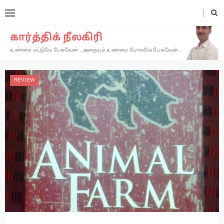
கார்த்திக் நீலகிரி
உண்மை மட்டுமே பேசுவேன்… அதையும் உண்மை போலவே பேசுவேன்…
REVIEW