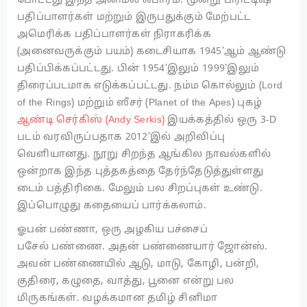
போட்டது இந்த அனிமல் ஃபார்ம். மூன்று பிரிட்டிஷ்
பதிப்பாளர்கள் மற்றும் இருபதுக்கும் மேற்பட்ட
அமெரிக்க பதிப்பாளர்கள் நிராகரிக்க
(அனைவருக்கும் பயம்) கடைசியாக 1945’ஆம் ஆண்டு
பதிப்பிக்கப்பட்டது. பின் 1954’இலும் 1999’இலும்
திரைப்படமாக எடுக்கப்பட்டது. நம்ம கொல்லும் (Lord
of the Rings) மற்றும் ஸீசர் (Planet of the Apes) புகழ்
ஆண்டி செர்கிஸ் (Andy Serkis)
இயக்கத்தில் ஒரு 3-D
படம் வரவிருப்பதாக 2012’இல் அறிவிப்பு
வெளியானது. நூறு சிறந்த ஆங்கில நாவல்களில்
ஒன்றாக இந்த புத்தகத்தை தேர்ந்தேடுத்துள்ளது
டைம் பத்திரிகை. மேலும் பல சிறப்புகள் உண்டு.
இப்பொழுது கதையைப் பார்க்கலாம்.
ஓபன் பண்ணா, ஒரு அழகிய பச்சைப்
பசேல் பண்ணை. அதன் பண்ணையார் ஜோன்ஸ்.
அவன் பண்ணையில் ஆடு, மாடு, கோழி, பன்றி,
குதிரை, கழுதை, வாத்து, பூனை என்று பல
மிருகங்கள். வழக்கமான தமிழ் சினிமா