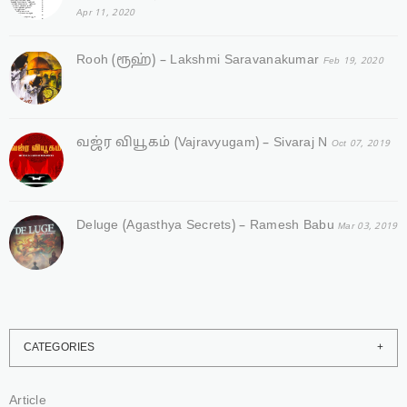
Apr 11, 2020
Rooh (ரூஹ்) – Lakshmi Saravanakumar
Feb 19, 2020
வஜ்ர‌ வியூகம் (Vajravyugam) – Sivaraj N
Oct 07, 2019
Deluge (Agasthya Secrets) – Ramesh Babu
Mar 03, 2019
CATEGORIES
Article