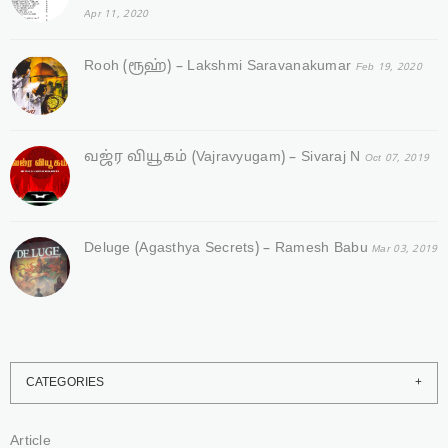
Apr 11, 2020
Rooh (ரூஹ்) – Lakshmi Saravanakumar
Feb 19, 2020
வஜ்ர‌ வியூகம் (Vajravyugam) – Sivaraj N
Oct 07, 2019
Deluge (Agasthya Secrets) – Ramesh Babu
Mar 03, 2019
CATEGORIES
Article