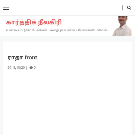
கார்த்திக் நீலகிரி
உண்மை மட்டுமே பேசுவேன்… அதையும் உண்மை போலவே பேசுவேன்…
ராதா front
2018
10
20
0