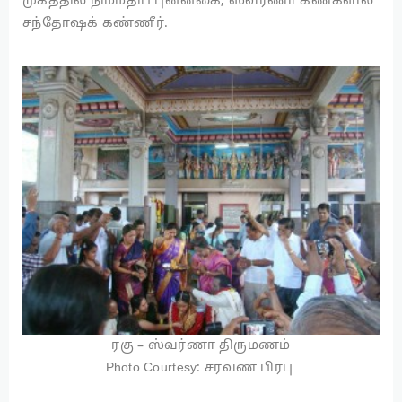
முகத்தில் நிம்மதிப் புன்னகை; ஸ்வர்ணா கண்களில்
சந்தோஷக் கண்ணீர்.
ரகு – ஸ்வர்ணா திருமணம்
Photo Courtesy: சரவண பிரபு