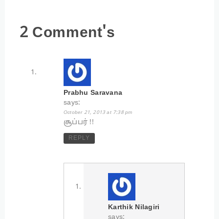
2 Comment's
Prabhu Saravana
says:
October 21, 2013 at 7:38 pm
சூப்பர் !!
REPLY
Karthik Nilagiri
says: