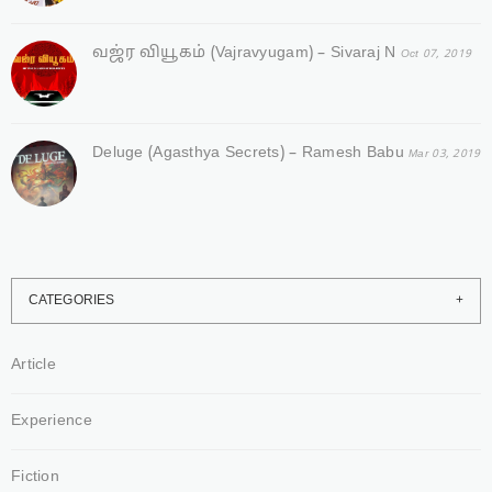
வஜ்ர‌ வியூகம் (Vajravyugam) – Sivaraj N
Oct 07, 2019
Deluge (Agasthya Secrets) – Ramesh Babu
Mar 03, 2019
CATEGORIES
Article
Experience
Fiction