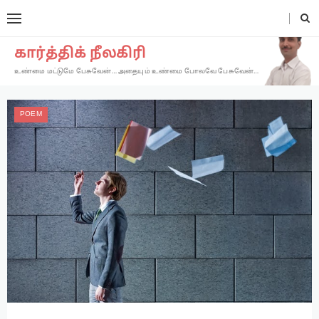
கார்த்திக் நீலகிரி
உண்மை மட்டுமே பேசுவேன்… அதையும் உண்மை போலவே பேசுவேன்…
POEM