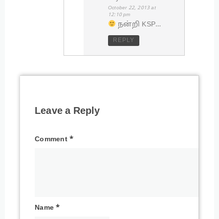
October 22, 2013 at
12:10 pm
நன்றி KSP…
REPLY
Leave a Reply
Comment
*
Name
*