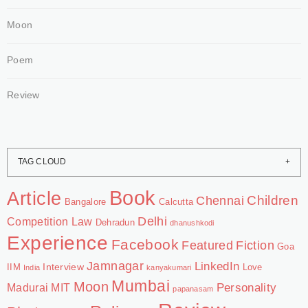
Moon
Poem
Review
TAG CLOUD
Book
Article
Chennai
Children
Bangalore
Calcutta
Delhi
Competition Law
Dehradun
dhanushkodi
Experience
Facebook
Featured
Fiction
Goa
Jamnagar
LinkedIn
Interview
IIM
Love
India
kanyakumari
Mumbai
Moon
Personality
Madurai
MIT
papanasam