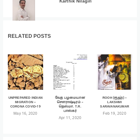
Karthik Nilagiri
RELATED POSTS
UNPREPARED INDIAN
வேத பழமையான
ROOH (ரூஹ்) –
MIGRATION –
சௌராஷ்டிரம் –
LAKSHMI
CORONA COVID-19
தெஸ்மா. T.R.
SARAVANAKUMAR
பாஸ்கர்
May 16, 2020
Feb 19, 2020
Apr 11, 2020